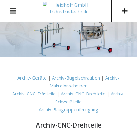
Archiv-Geräte
|
Archiv-Bügelschrauben
|
Archiv-
Makrolonscheiben
Archiv-CNC-Frästeile
|
Archiv-CNC-Drehteile
|
Archiv-
Schweißteile
Archiv-Baugruppenfertigung
Archiv-CNC-Drehteile