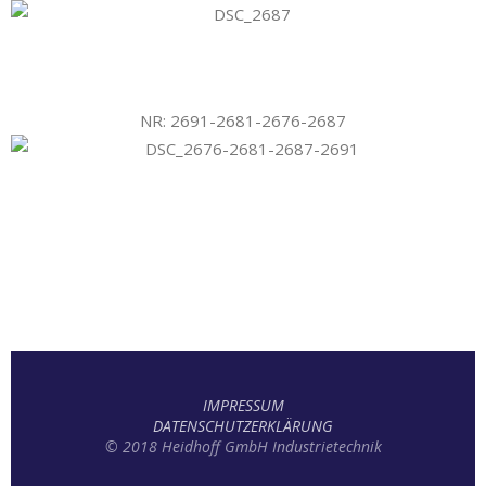
NR: 2691-2681-2676-2687
IMPRESSUM
DATENSCHUTZERKLÄRUNG
© 2018 Heidhoff GmbH Industrietechnik